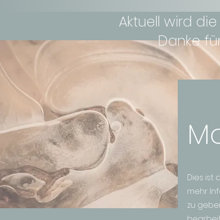
Aktuell wird di
Danke für
Mo
Dies ist 
mehr Inf
zu geben
bearbeit